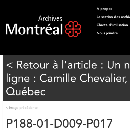
À propos
La section des archi
Charte d'utilisation
Nous joindre
< Retour à l'article : Un
ligne : Camille Chevalier
Québec
<
Image précédente
P188-01-D009-P017