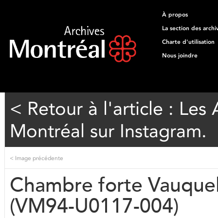
À propos
La section des archi
Charte d'utilisation
Nous joindre
< Retour à l'article : Les 
Montréal sur Instagram.
<
Image précédente
Chambre forte Vauquel
(VM94-U0117-004)