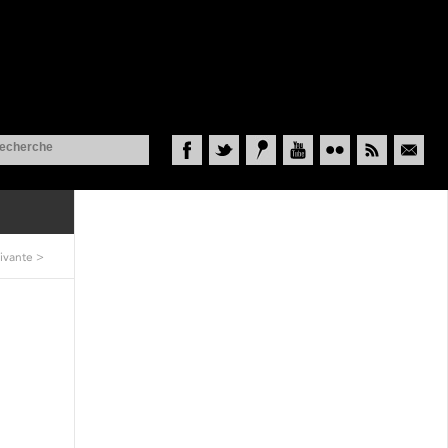
Facebook
Twitter
Historypin
YouTube
Flickr
RSS
Courriel
ivante
>