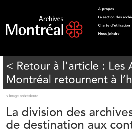
À propos
La section des archi
Charte d'utilisation
Nous joindre
< Retour à l'article : Les 
Montréal retournent à l’hô
<
Image précédente
La division des archive
de destination aux con