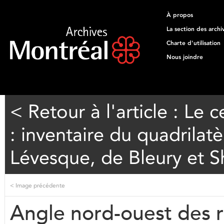
À propos
La section des archi
Charte d'utilisation
Nous joindre
< Retour à l'article : Le 
: inventaire du quadrilat
Lévesque, de Bleury et 
<
Image précédente
Angle nord-ouest des r