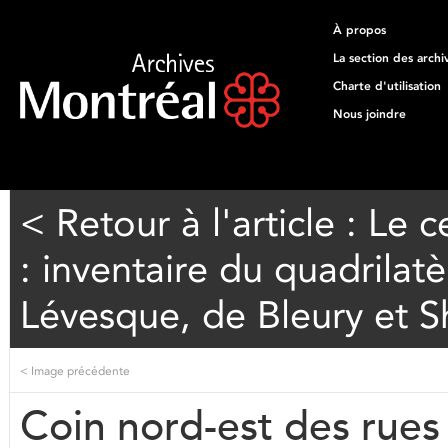
À propos
La section des archi
Charte d'utilisation
Nous joindre
< Retour à l'article : Le 
: inventaire du quadrilat
Lévesque, de Bleury et 
<
Image précédente
Coin nord-est des rues 