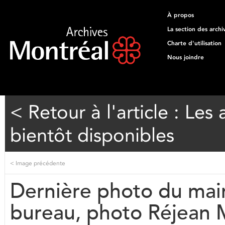
À propos
La section des archi
Charte d'utilisation
Nous joindre
< Retour à l'article : Le
bientôt disponibles
<
Image précédente
Dernière photo du mai
bureau, photo Réjean 