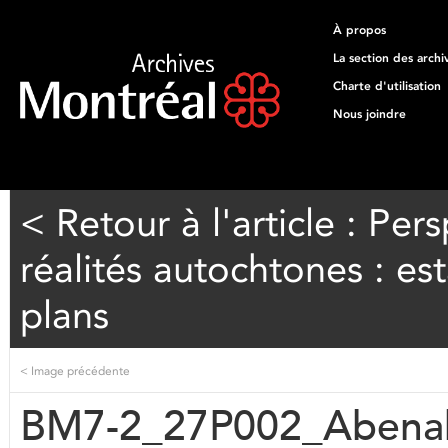
À propos
La section des archi
Charte d'utilisation
Nous joindre
< Retour à l'article : Per
réalités autochtones : es
plans
<
Image précédente
BM7-2_27P002_Abenak