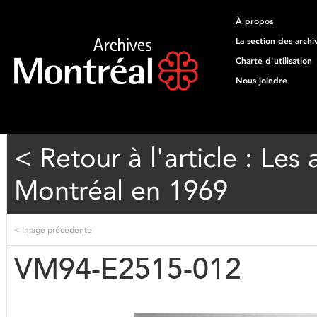
À propos
La section des archi
Charte d'utilisation
Nous joindre
< Retour à l'article : Les
Montréal en 1969
<
Image précédente
VM94-E2515-012