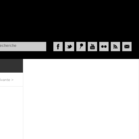
Facebook
Twitter
Historypin
YouTube
Flickr
RSS
Courriel
ivante
>