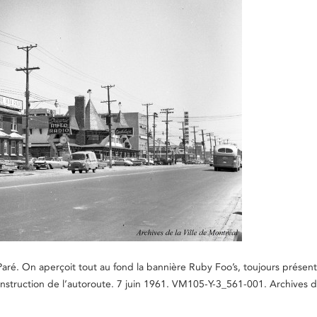
 Paré. On aperçoit tout au fond la bannière Ruby Foo’s, toujours présen
onstruction de l’autoroute. 7 juin 1961. VM105-Y-3_561-001. Archives de