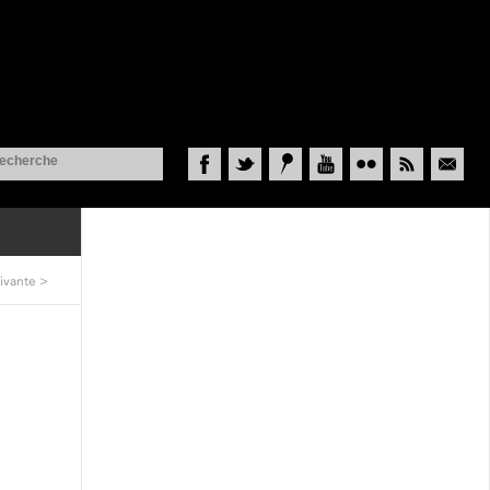
Facebook
Twitter
Historypin
YouTube
Flickr
RSS
Courriel
ivante
>