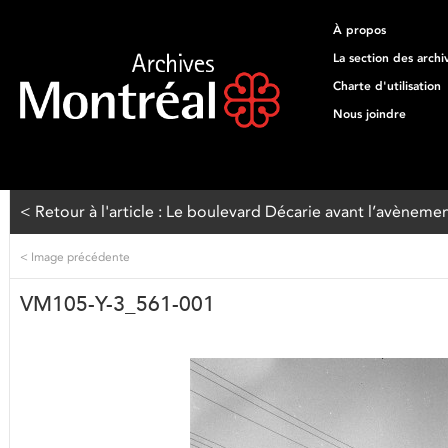
À propos
La section des archi
Charte d'utilisation
Nous joindre
< Retour à l'article : Le boulevard Décarie avant l’avèneme
<
Image précédente
VM105-Y-3_561-001