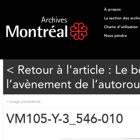
À propos
La section des archi
Charte d'utilisation
Nous joindre
< Retour à l'article : Le
l’avènement de l’autorou
<
Image précédente
VM105-Y-3_546-010