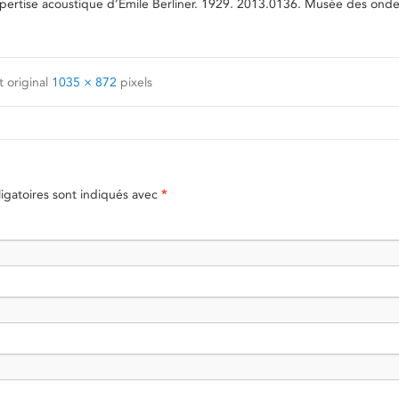
ertise acoustique d’Emile Berliner. 1929. 2013.0136. Musée des onde
 original
1035 × 872
pixels
gatoires sont indiqués avec
*