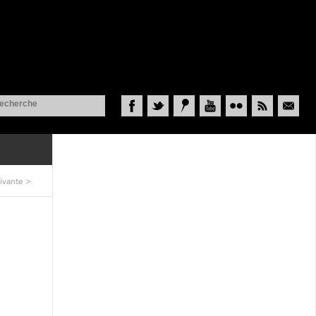
Facebook
Twitter
Historypin
YouTube
Flickr
RSS
Courriel
ivante
>