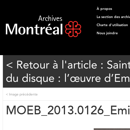
À propos
La section des archi
Charte d'utilisation
Nous joindre
< Retour à l'article : Sai
du disque : l’œuvre d’Emi
<
Image précédente
MOEB_2013.0126_Emil