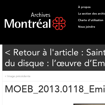
À propos
La section des archi
Charte d'utilisation
Nous joindre
< Retour à l'article : Sai
du disque : l’œuvre d’Emi
<
Image précédente
MOEB_2013.0118_Emil