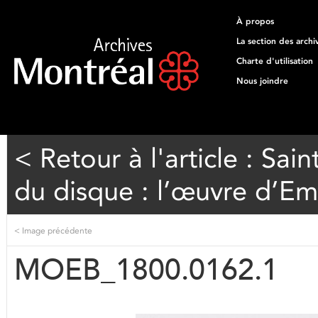
À propos
La section des archi
Charte d'utilisation
Nous joindre
< Retour à l'article : Sai
du disque : l’œuvre d’Emi
<
Image précédente
MOEB_1800.0162.1