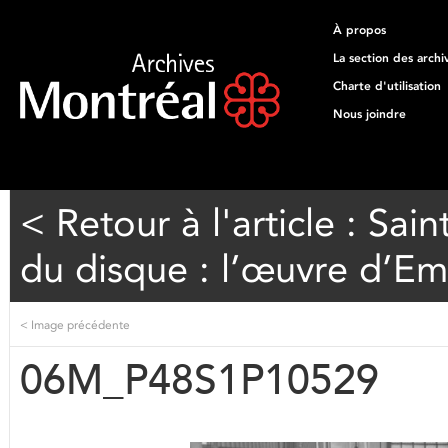
À propos
La section des archi
Charte d'utilisation
Nous joindre
< Retour à l'article : Sai
du disque : l’œuvre d’Emi
<
Image précédente
06M_P48S1P10529