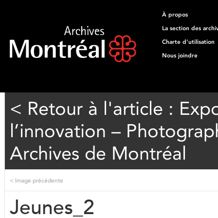
À propos
La section des archi
Charte d'utilisation
Nous joindre
< Retour à l'article : Exp
l’innovation – Photograp
Archives de Montréal
<
Image précédente
Jeunes_2