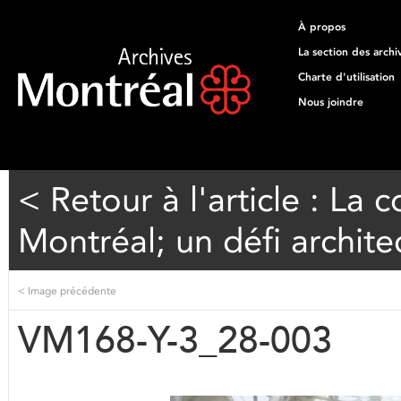
À propos
La section des archi
Charte d'utilisation
Nous joindre
< Retour à l'article : La
Montréal; un défi architec
<
Image précédente
VM168-Y-3_28-003