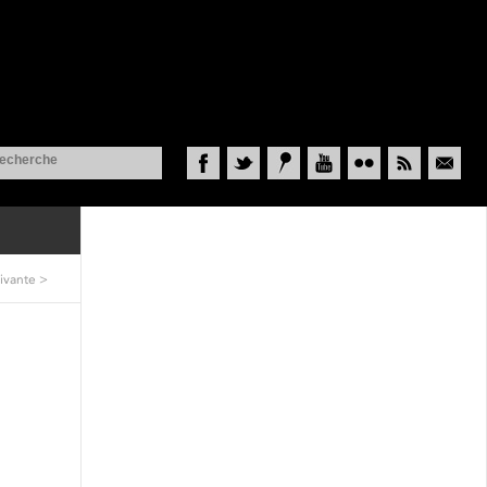
Facebook
Twitter
Historypin
YouTube
Flickr
RSS
Courriel
ivante
>