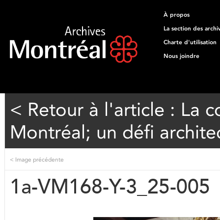
À propos
La section des archi
Charte d'utilisation
Nous joindre
< Retour à l'article : La
Montréal; un défi architec
<
Image précédente
1a-VM168-Y-3_25-005