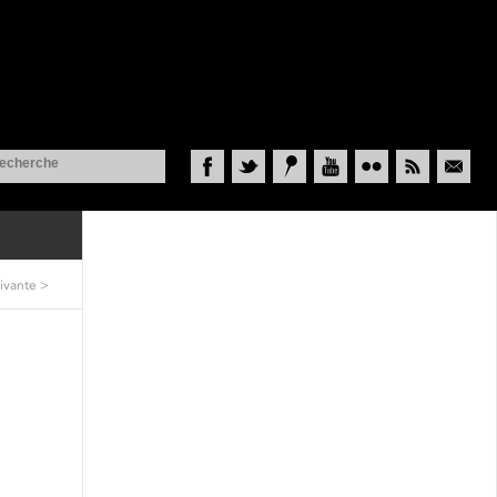
Facebook
Twitter
Historypin
YouTube
Flickr
RSS
Courriel
ivante
>