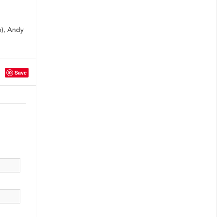
e), Andy
Save