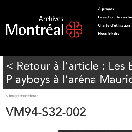
À propos
La section des archi
Charte d'utilisation
Nous joindre
< Retour à l'article : Le
Playboys à l’aréna Mauric
<
Image précédente
VM94-S32-002