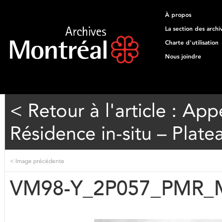
À propos
La section des archi
Charte d'utilisation
Nous joindre
< Retour à l'article : Ap
Résidence in-situ – Plate
<
Image précédente
VM98-Y_2P057_PMR_Mt