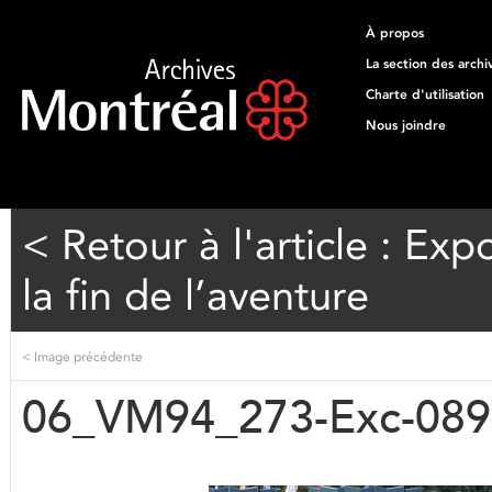
À propos
La section des archi
Charte d'utilisation
Nous joindre
< Retour à l'article : Exp
la fin de l’aventure
<
Image précédente
06_VM94_273-Exc-089