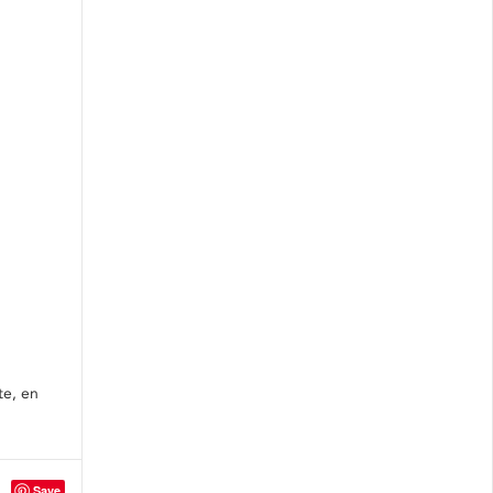
te, en
Save