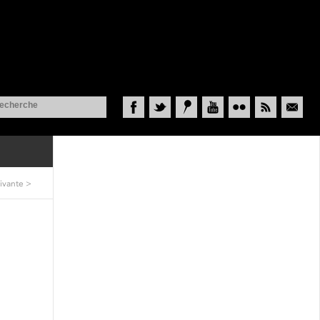
Facebook
Twitter
Historypin
YouTube
Flickr
RSS
Courriel
ivante
>