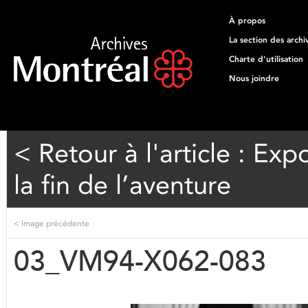
À propos
La section des archi
Charte d'utilisation
Nous joindre
< Retour à l'article : Exp
la fin de l’aventure
<
Image précédente
03_VM94-X062-083