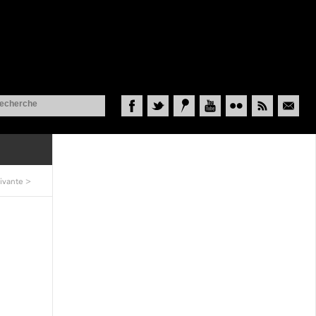
Facebook
Twitter
Historypin
YouTube
Flickr
RSS
Courriel
ivante
>