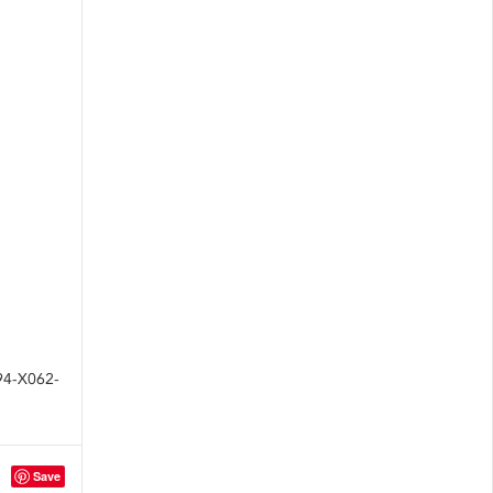
M94-X062-
Save