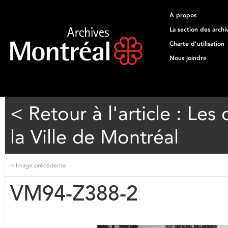
À propos
La section des archi
Charte d'utilisation
Nous joindre
< Retour à l'article : Les
la Ville de Montréal
<
Image précédente
VM94-Z388-2