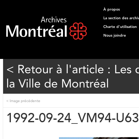
À propos
La section des archi
Charte d'utilisation
Nous joindre
< Retour à l'article : Les
la Ville de Montréal
<
Image précédente
1992-09-24_VM94-U63