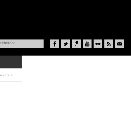
Facebook
Twitter
Historypin
YouTube
Flickr
RSS
Courriel
ivante
>