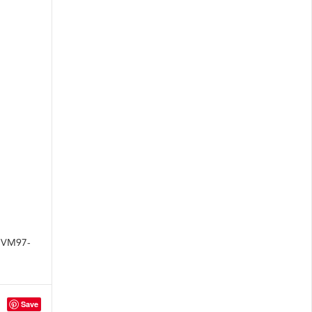
. VM97-
Save