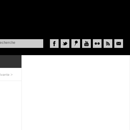
Facebook
Twitter
Historypin
YouTube
Flickr
RSS
Courriel
ivante
>