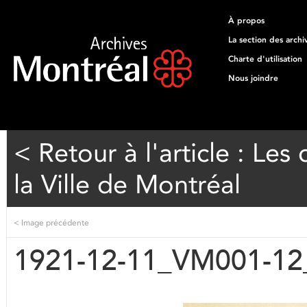
À propos
La section des archi
Charte d'utilisation
Nous joindre
< Retour à l'article : Les
la Ville de Montréal
<
Image précédente
1921-12-11_VM001-12