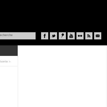
Facebook
Twitter
Historypin
YouTube
Flickr
RSS
Courriel
ivante
>