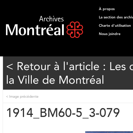
À propos
La section des archi
Charte d'utilisation
Nous joindre
< Retour à l'article : Les
la Ville de Montréal
<
Image précédente
1914_BM60-5_3-079