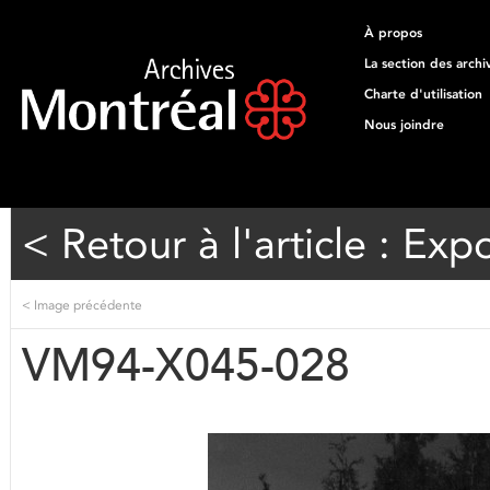
À propos
La section des archi
Charte d'utilisation
Nous joindre
< Retour à l'article : Exp
<
Image précédente
VM94-X045-028