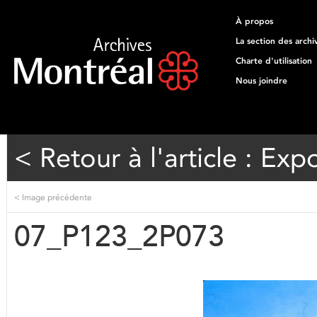
À propos
La section des archi
Charte d'utilisation
Nous joindre
< Retour à l'article : Exp
<
Image précédente
07_P123_2P073