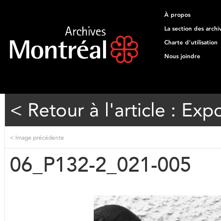
À propos
La section des archi
Charte d'utilisation
Nous joindre
< Retour à l'article : Exp
<
Image précédente
06_P132-2_021-005