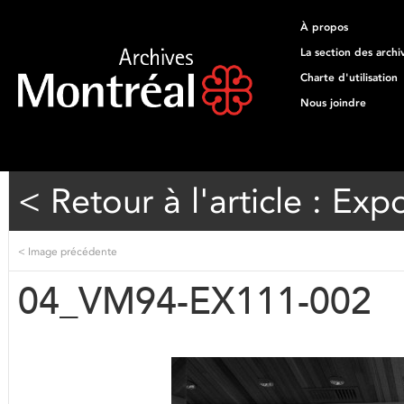
À propos
La section des archi
Charte d'utilisation
Nous joindre
< Retour à l'article : Exp
<
Image précédente
04_VM94-EX111-002