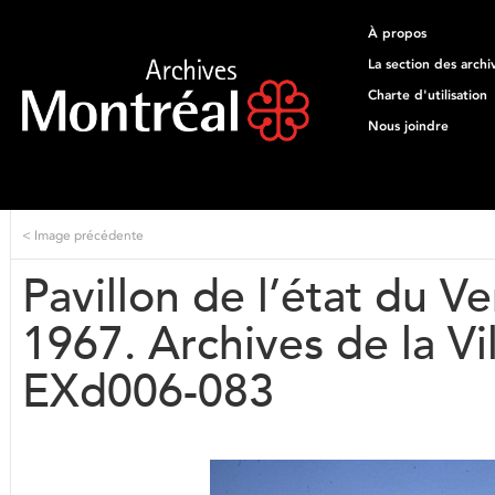
À propos
La section des archi
Charte d'utilisation
Nous joindre
<
Image précédente
Pavillon de l’état du V
1967. Archives de la V
EXd006-083