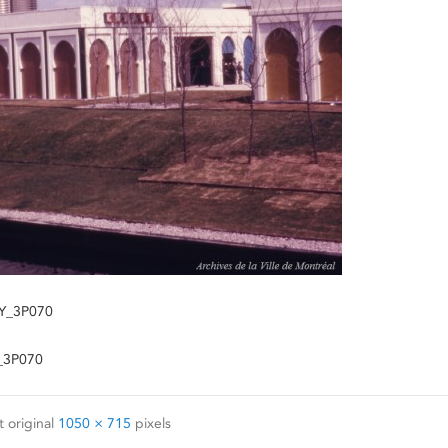
7-Y_3P070
Y_3P070
 original
1050 × 715
pixels