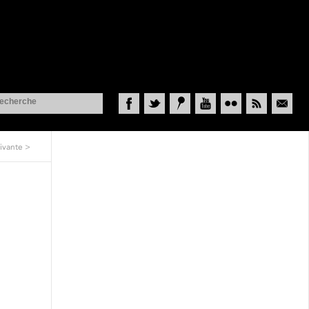
Facebook
Twitter
Historypin
YouTube
Flickr
RSS
Courriel
ivante
>