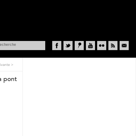
Facebook
Twitter
Historypin
YouTube
Flickr
RSS
Courriel
ivante
>
a pont