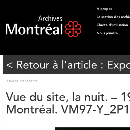
À propos
La section des archi
Charte d'utilisation
Nous joindre
< Retour à l'article : Exp
<
Image précédente
Vue du site, la nuit. – 
Montréal. VM97-Y_2P