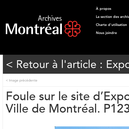
À propos
La section des archi
Charte d'utilisation
Nous joindre
< Retour à l'article : Exp
<
Image précédente
Foule sur le site d’Exp
Ville de Montréal. P1