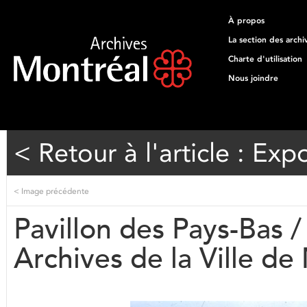
À propos
La section des archi
Charte d'utilisation
Nous joindre
< Retour à l'article : Exp
<
Image précédente
Pavillon des Pays-Bas /
Archives de la Ville d