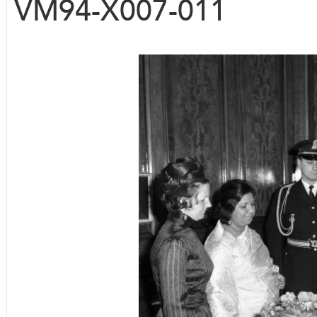
VM94-X007-011