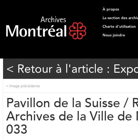
À propos
La section des archi
Charte d'utilisation
Nous joindre
< Retour à l'article : Exp
<
Image précédente
Pavillon de la Suisse /
Archives de la Ville d
033