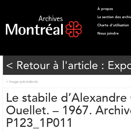
À propos
La section des archi
Charte d'utilisation
Nous joindre
< Retour à l'article : Exp
<
Image précédente
Le stabile d’Alexandre
Ouellet. – 1967. Archiv
P123_1P011