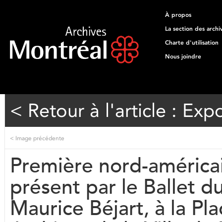
À propos
La section des archi
Charte d'utilisation
Nous joindre
< Retour à l'article : Exp
<
Image précédente
Première nord-américa
présent par le Ballet d
Maurice Béjart, à la Pl