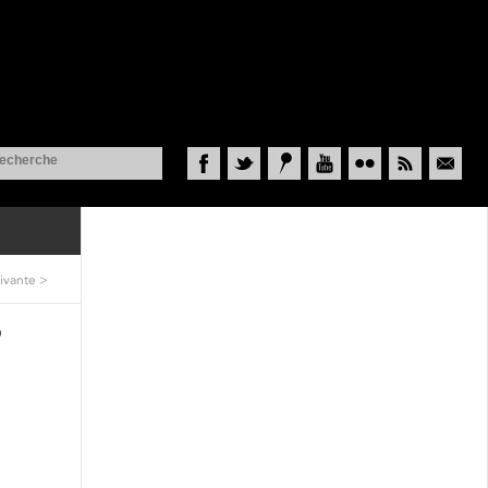
Facebook
Twitter
Historypin
YouTube
Flickr
RSS
Courriel
ivante
>
6