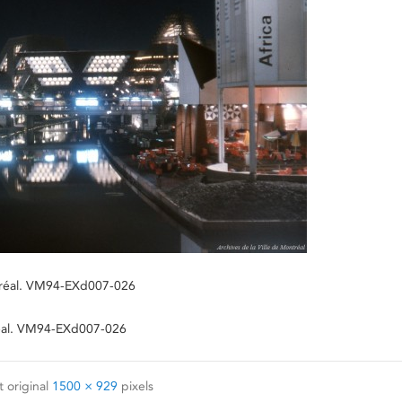
ontréal. VM94-EXd007-026
ntréal. VM94-EXd007-026
 original
1500 × 929
pixels